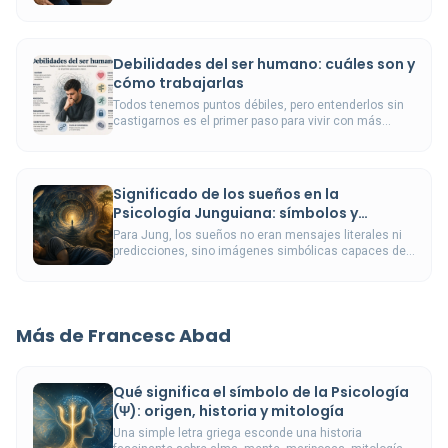
violencia de pareja, denuncias o prevalencia.
Debilidades del ser humano: cuáles son y
cómo trabajarlas
Todos tenemos puntos débiles, pero entenderlos sin
castigarnos es el primer paso para vivir con más
lucidez y menos autoengaño.
Significado de los sueños en la
Psicología Junguiana: símbolos y
arquetipos
Para Jung, los sueños no eran mensajes literales ni
predicciones, sino imágenes simbólicas capaces de
mostrar conflictos y posibilidades todavía
inconscientes.
Más de Francesc Abad
Qué significa el símbolo de la Psicología
(Ψ): origen, historia y mitología
Una simple letra griega esconde una historia