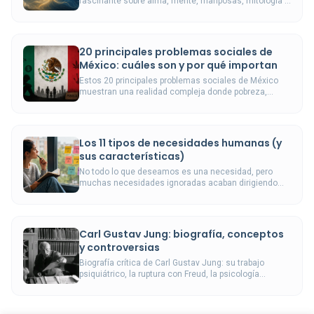
fascinante sobre alma, mente, mariposas, mitología y
ciencia psicológica.
20 principales problemas sociales de
México: cuáles son y por qué importan
Estos 20 principales problemas sociales de México
muestran una realidad compleja donde pobreza,
violencia, desigualdad y carencias estructurales
siguen marcando la vida cotidiana.
Los 11 tipos de necesidades humanas (y
sus características)
No todo lo que deseamos es una necesidad, pero
muchas necesidades ignoradas acaban dirigiendo
nuestra vida sin que nos demos cuenta.
Carl Gustav Jung: biografía, conceptos
y controversias
Biografía crítica de Carl Gustav Jung: su trabajo
psiquiátrico, la ruptura con Freud, la psicología
analítica, los tipos, la controversia de los años treinta
y la evidencia clínica disponible.