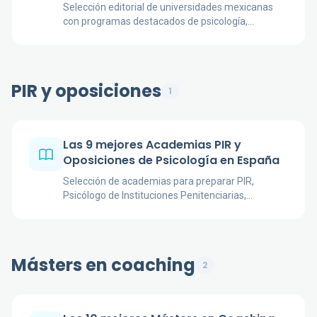
Selección editorial de universidades mexicanas
con programas destacados de psicología,
considerando planes oficiales, modalidad,
duración, campos de formación, práctica
profesional, investigación y reconocimiento
académico disponible.
PIR y oposiciones
1
Las 9 mejores Academias PIR y
Oposiciones de Psicología en España
Selección de academias para preparar PIR,
Psicólogo de Instituciones Penitenciarias,
Psicología Militar y otras vías públicas de
psicología.
Másters en coaching
2