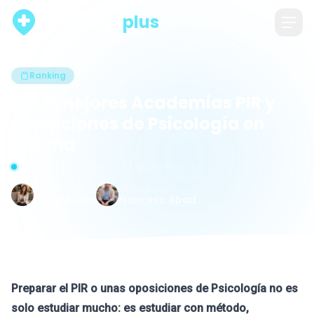
psicólogo
plus
Ranking
Las 9 mejores Academias PIR y
Oposiciones de Psicología en
España
Actualizado hace 15 días · 22 de julio de 2026
Escrito por
Revisado por
Raquel León
Francesc Abad
Preparar el PIR o unas oposiciones de Psicología no es
solo estudiar mucho: es estudiar con método,