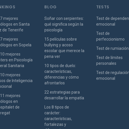
NKINGS
BLOG
TESTS
 7 mejores
Soñar con serpientes:
Test de dependen
cólogos en Santa
qué significa según la
emocional
z de Tenerife
psicología
Test de
 7 mejores
15 películas sobre
perfeccionismo
cólogos en Sopela
bullying y acoso
Test de rumiación
escolar que merece la
 10 mejores
pena ver
Test de límites
ters en Psicología
personales
eral Sanitaria
10 tipos de duelo:
características,
Test de regulació
 10 mejores
diferencias y cómo
emocional
os de Inteligencia
afrontarlos
cional
22 estrategias para
 11 mejores
desarrollar la empatía
cólogos en
spitalet de
Los 8 tipos de
bregat
carácter:
características,
fortalezas y