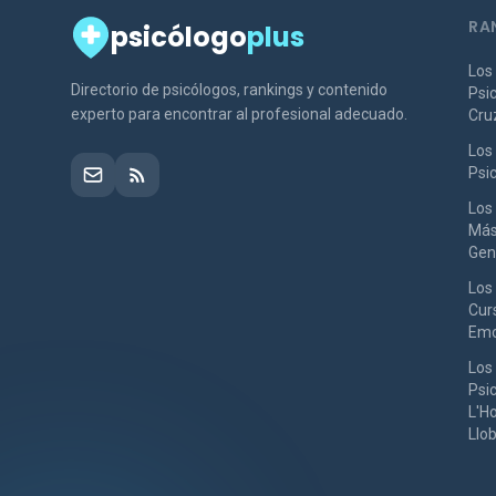
RA
psicólogo
plus
Los
Directorio de psicólogos, rankings y contenido
Psi
experto para encontrar al profesional adecuado.
Cru
Los
Psi
Los
Más
Gen
Los
Curs
Emo
Los
Psi
L'Ho
Llo