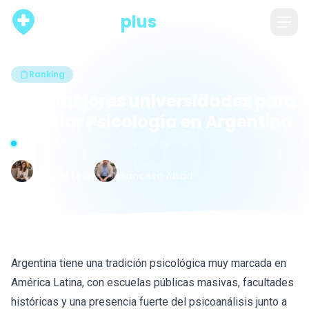
psicólogo
plus
Ranking
Las 9 mejores universidades para
estudiar Psicología en Argentina
Actualizado hace 61 días · 8 de junio de 2026
Escrito por
Revisado por
Raquel León
Francesc Abad
Argentina tiene una tradición psicológica muy marcada en
América Latina, con escuelas públicas masivas, facultades
históricas y una presencia fuerte del psicoanálisis junto a