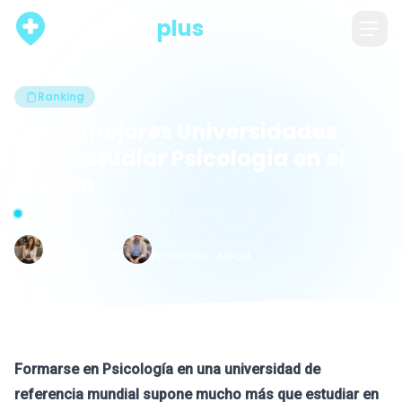
psicólogo
plus
Ranking
Las 10 mejores Universidades
para estudiar Psicología en el
mundo
Actualizado hace 57 días · 13 de junio de 2026
Escrito por
Revisado por
Raquel León
Francesc Abad
Formarse en Psicología en una universidad de
referencia mundial supone mucho más que estudiar en