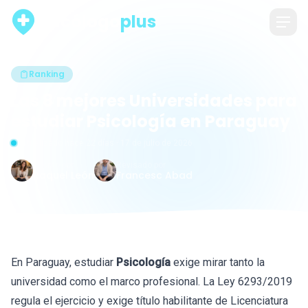
psicólogo
plus
Ranking
Las 8 mejores Universidades para
estudiar Psicología en Paraguay
Actualizado hace 22 días · 17 de julio de 2026
Escrito por
Revisado por
Raquel León
Francesc Abad
En Paraguay, estudiar
Psicología
exige mirar tanto la
universidad como el marco profesional. La Ley 6293/2019
regula el ejercicio y exige título habilitante de Licenciatura