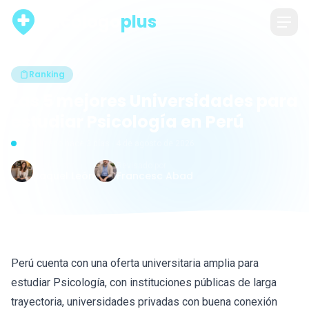
psicólogo
plus
Ranking
Las 5 mejores Universidades para
estudiar Psicología en Perú
Actualizado hace 3 días · 4 de agosto de 2026
Escrito por
Revisado por
Raquel León
Francesc Abad
Perú cuenta con una oferta universitaria amplia para
estudiar Psicología, con instituciones públicas de larga
trayectoria, universidades privadas con buena conexión