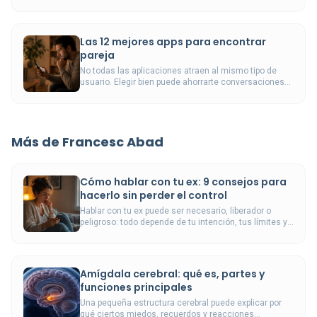
decisión.
Las 12 mejores apps para encontrar
pareja
No todas las aplicaciones atraen al mismo tipo de
usuario. Elegir bien puede ahorrarte conversaciones
vacías y acercarte a personas con objetivos
compatibles.
Más de Francesc Abad
Cómo hablar con tu ex: 9 consejos para
hacerlo sin perder el control
Hablar con tu ex puede ser necesario, liberador o
peligroso: todo depende de tu intención, tus límites y
tu momento emocional.
Amígdala cerebral: qué es, partes y
funciones principales
Una pequeña estructura cerebral puede explicar por
qué ciertos miedos, recuerdos y reacciones