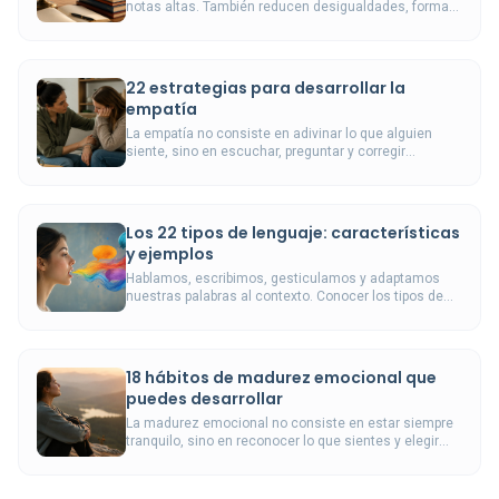
notas altas. También reducen desigualdades, forman
buenos docentes y preparan al alumnado para
resolver problemas reales.
22 estrategias para desarrollar la
empatía
La empatía no consiste en adivinar lo que alguien
siente, sino en escuchar, preguntar y corregir
nuestras interpretaciones antes de responder.
Los 22 tipos de lenguaje: características
y ejemplos
Hablamos, escribimos, gesticulamos y adaptamos
nuestras palabras al contexto. Conocer los tipos de
lenguaje permite comunicarnos con mayor precisión.
18 hábitos de madurez emocional que
puedes desarrollar
La madurez emocional no consiste en estar siempre
tranquilo, sino en reconocer lo que sientes y elegir
cómo responder sin dañarte ni dañar.