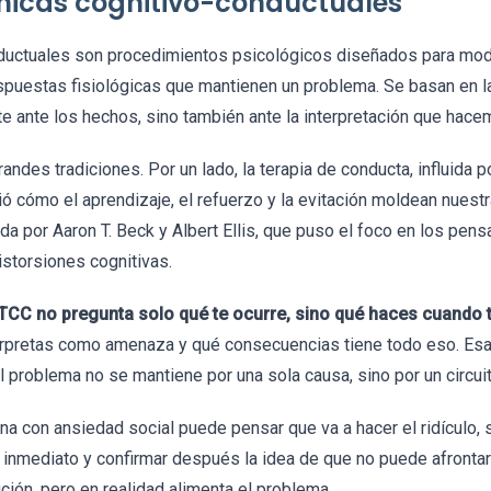
cnicas cognitivo-conductuales
nductuales son procedimientos psicológicos diseñados para mod
puestas fisiológicas que mantienen un problema. Se basan en l
 ante los hechos, sino también ante la interpretación que hace
andes tradiciones. Por un lado, la terapia de conducta, influida
ó cómo el aprendizaje, el refuerzo y la evitación moldean nuestra
lada por Aaron T. Beck y Albert Ellis, que puso el foco en los pe
istorsiones cognitivas.
 TCC no pregunta solo qué te ocurre, sino qué haces cuando 
terpretas como amenaza y qué consecuencias tiene todo eso. Es
 problema no se mantiene por una sola causa, sino por un circuit
a con ansiedad social puede pensar que va a hacer el ridículo, se
o inmediato y confirmar después la idea de que no puede afrontar
ución, pero en realidad alimenta el problema.