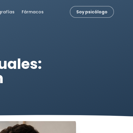
grafías
Fármacos
Soy psicólogo
uales:
n