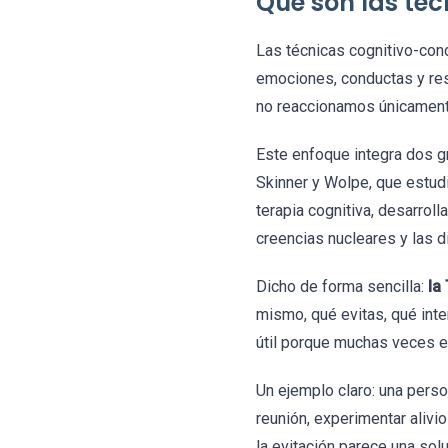
Qué son las té
Las técnicas cognitivo-co
emociones, conductas y res
no reaccionamos únicamente
Este enfoque integra dos gr
Skinner y Wolpe, que estudi
terapia cognitiva, desarrol
creencias nucleares y las d
Dicho de forma sencilla:
la
mismo, qué evitas, qué in
útil porque muchas veces el
Un ejemplo claro: una person
reunión, experimentar alivi
la evitación parece una sol