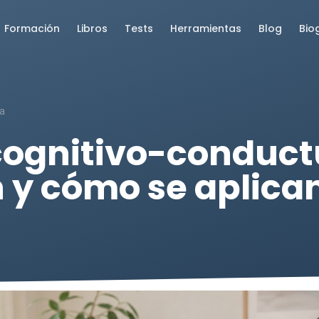
Formación
Libros
Tests
Herramientas
Blog
Bio
ra
cognitivo-conduct
 y cómo se aplica