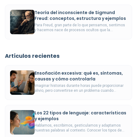
Teoría del inconsciente de Sigmund
Freud: conceptos, estructura y ejemplos
Para Freud, gran parte de lo que pensamos, sentimos
y hacemos nace de procesos ocultos que la
conciencia no controla directamente.
Artículos recientes
Ensoñación excesiva: qué es, síntomas,
causas y cómo controlarla
Imaginar historias durante horas puede proporcionar
alivio, pero convertirse en un problema cuando
desplaza el sueño, las relaciones y las
responsabilidades.
Los 22 tipos de lenguaje: características
y ejemplos
Hablamos, escribimos, gesticulamos y adaptamos
nuestras palabras al contexto. Conocer los tipos de
lenguaje permite comunicarnos con mayor precisión.