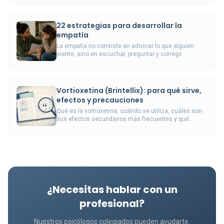
22 estrategias para desarrollar la
empatía
La empatía no consiste en adivinar lo que alguien
siente, sino en escuchar, preguntar y corregir
nuestras interpretaciones antes de responder.
Vortioxetina (Brintellix): para qué sirve,
efectos y precauciones
Qué es la vortioxetina, cuándo se utiliza, cuáles son
sus efectos secundarios más frecuentes y qué
precauciones conviene conocer durante el
tratamiento.
¿Necesitas hablar con un
profesional?
Nuestros psicólogos colegiados pueden ayudarte.