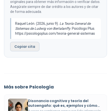
originales para obtener más información o verificar datos.
Asegúrate siempre de dar crédito a los autores y de citar
de forma adecuada.
Raquel León. (2026, junio 9).
La Teoría General de
Sistemas de Ludwig von Bertalanffy
. Psicólogo Plus.
https://psicologoplus.com/teoria-general-sistemas
Copiar cita
Más sobre Psicología
Disonancia cognitiva y teoría del
autoengaño: qué es, ejemplos y cómo
detectarla
A veces no cambiamos porque nos falta información,