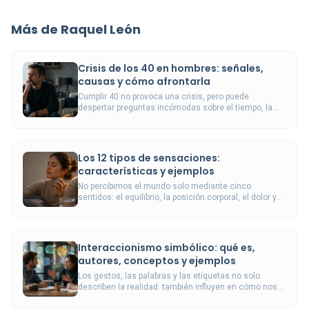
Más de Raquel León
Crisis de los 40 en hombres: señales,
causas y cómo afrontarla
Cumplir 40 no provoca una crisis, pero puede
despertar preguntas incómodas sobre el tiempo, la
identidad, la pareja y las decisiones pendientes.
Los 12 tipos de sensaciones:
características y ejemplos
No percibimos el mundo solo mediante cinco
sentidos: el equilibrio, la posición corporal, el dolor y
las señales internas también construyen nuestra
experiencia.
Interaccionismo simbólico: qué es,
autores, conceptos y ejemplos
Los gestos, las palabras y las etiquetas no solo
describen la realidad: también influyen en cómo nos
vemos y actuamos dentro de ella.