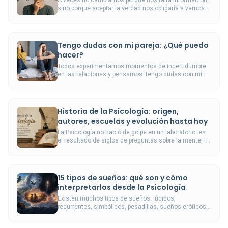
sino porque aceptar la verdad nos obligaría a vernos
de otra manera.
Tengo dudas con mi pareja: ¿Qué puedo
hacer?
Todos experimentamos momentos de incertidumbre
en las relaciones y pensamos 'tengo dudas con mi
pareja'. Este artículo aborda qué hacer en estas
situaciones.
Historia de la Psicología: origen,
autores, escuelas y evolución hasta hoy
La Psicología no nació de golpe en un laboratorio: es
el resultado de siglos de preguntas sobre la mente, la
conducta y el sufrimiento humano.
15 tipos de sueños: qué son y cómo
interpretarlos desde la Psicología
Existen muchos tipos de sueños: lúcidos,
recurrentes, simbólicos, pesadillas, sueños eróticos,
sueños de caída, de persecución o de personas
fallecidas.