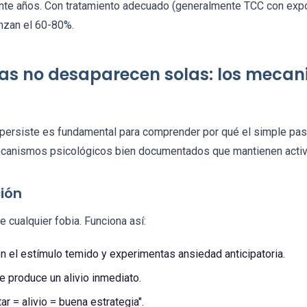
ante años. Con tratamiento adecuado (generalmente TCC con expos
anzan el 60-80%.
bias no desaparecen solas: los meca
 persiste es fundamental para comprender por qué el simple pas
ecanismos psicológicos bien documentados que mantienen activa
ción
e cualquier fobia. Funciona así:
on el estímulo temido y experimentas ansiedad anticipatoria.
ue produce un alivio inmediato.
tar = alivio = buena estrategia".