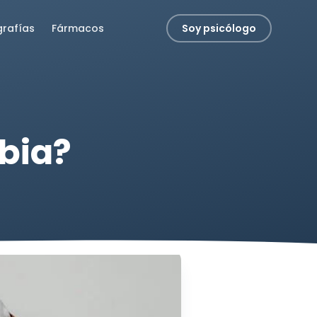
grafías
Fármacos
Soy psicólogo
bia?