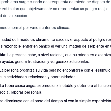
El problema surge cuando esa respuesta de miedo se dispara de
te estímulos que objetivamente no representan un peligro real, o
 de la reacción.
iedo normal por varios criterios clínicos:
nsidad del miedo es claramente excesiva respecto al peligro rea
razonable; entrar en pánico al ver una imagen de serpiente en un
ida:
La persona sabe, a nivel racional, que su miedo es excesivo,
e ayudar, genera frustración y vergüenza adicionales.
La persona organiza su vida para no encontrarse con el estímulo
sus actividades, relaciones y oportunidades.
La fobia causa angustia emocional notable y deteriora el funcio
ocial, laboral, personal).
o disminuye con el paso del tiempo ni con la simple exposición 