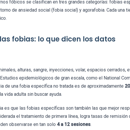
nos fóbicos se clasifican en tres grandes categorías: fobias esp
storno de ansiedad social (fobia social) y agorafobia. Cada una t
ico.
las fobias: lo que dicen los datos
imales, alturas, sangre, inyecciones, volar, espacios cerrados, e
Estudios epidemiológicos de gran escala, como el National Como
dia de una fobia específica no tratada es de aproximadamente
20
la vida adulta sin buscar ayuda.
ia es que las fobias específicas son también las que mejor resp
iderada el tratamiento de primera línea, logra tasas de remisió
eden observarse en tan solo
4 a 12 sesiones
.