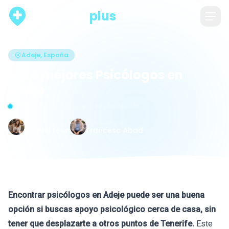
psicólogo
plus
Adeje, España
Los 6 mejores Psicólogos en
Adeje
Actualizado hace 28 días · 9 de julio de 2026
Escrito por
Revisado por
Raquel León
Francesc Abad
Encontrar psicólogos en Adeje puede ser una buena
opción si buscas apoyo psicológico cerca de casa, sin
tener que desplazarte a otros puntos de Tenerife.
Este