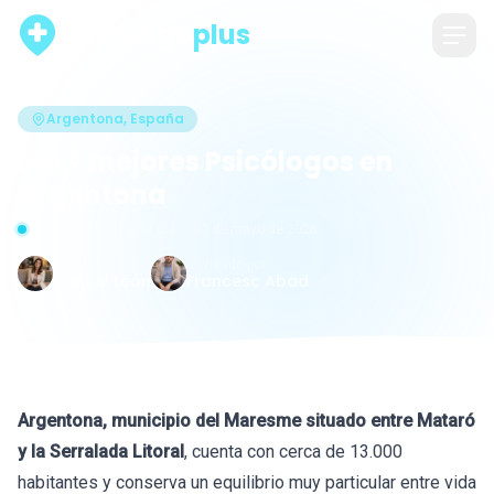
psicólogo
plus
Argentona, España
Los 7 mejores Psicólogos en
Argentona
Actualizado hace 69 días · 30 de mayo de 2026
Escrito por
Revisado por
Raquel León
Francesc Abad
Argentona, municipio del Maresme situado entre Mataró
y la Serralada Litoral
, cuenta con cerca de 13.000
habitantes y conserva un equilibrio muy particular entre vida