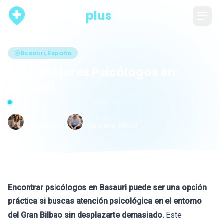
psicólogo
plus
Basauri, España
Los 6 mejores Psicólogos en
Basauri
Actualizado hace 31 días · 7 de julio de 2026
Escrito por
Revisado por
Raquel León
Francesc Abad
Encontrar psicólogos en Basauri puede ser una opción
práctica si buscas atención psicológica en el entorno
del Gran Bilbao sin desplazarte demasiado.
Este