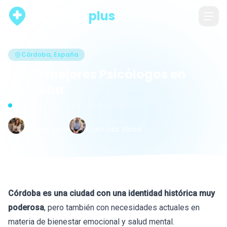
psicólogo
plus
Córdoba, España
Los 16 mejores Psicólogos en
Córdoba
Actualizado hace 20 días · 20 de julio de 2026
Escrito por
Revisado por
Raquel León
Francesc Abad
Córdoba es una ciudad con una identidad histórica muy
poderosa
, pero también con necesidades actuales en
materia de bienestar emocional y salud mental.