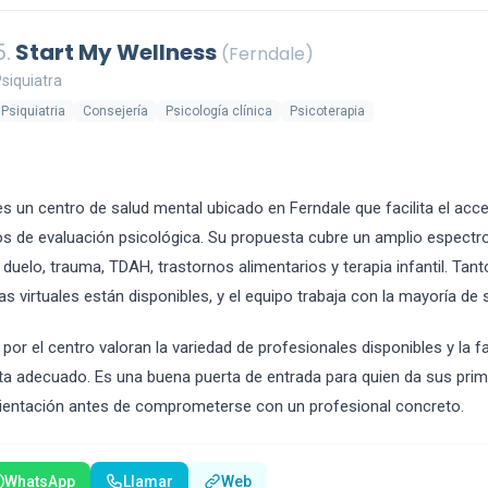
5.
Start My Wellness
(Ferndale)
siquiatra
Psiquiatria
Consejería
Psicología clínica
Psicoterapia
s un centro de salud mental ubicado en Ferndale que facilita el acc
ios de evaluación psicológica. Su propuesta cubre un amplio espectr
duelo, trauma, TDAH, trastornos alimentarios y terapia infantil. Tanto
s virtuales están disponibles, y el equipo trabaja con la mayoría d
or el centro valoran la variedad de profesionales disponibles y la fa
uta adecuado. Es una buena puerta de entrada para quien da sus pri
orientación antes de comprometerse con un profesional concreto.
WhatsApp
Llamar
Web