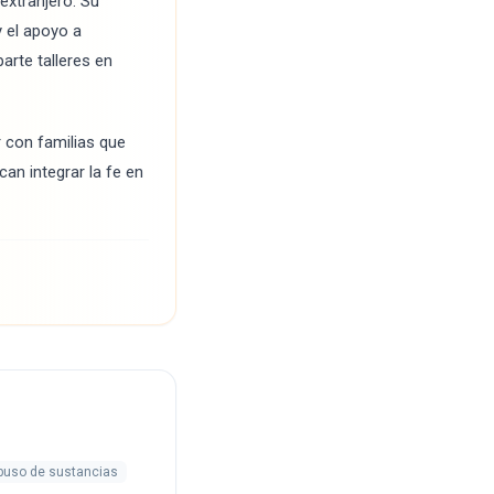
extranjero. Su
y el apoyo a
rte talleres en
r con familias que
can integrar la fe en
buso de sustancias