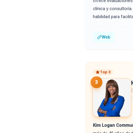
ofrece evaluaciones
clínica y consultorí
habilidad para facil
Web
Top 3
3
Kim Logan Communi