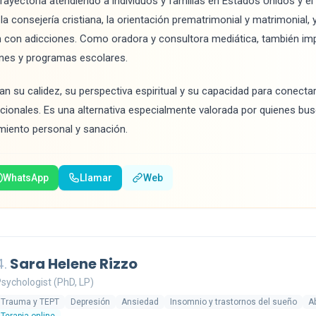
ayectoria atendiendo a individuos y familias en Estados Unidos y el 
la consejería cristiana, la orientación prematrimonial y matrimonial, 
 con adicciones. Como oradora y consultora mediática, también impa
ones y programas escolares.
an su calidez, su perspectiva espiritual y su capacidad para conecta
lacionales. Es una alternativa especialmente valorada por quienes bus
miento personal y sanación.
WhatsApp
Llamar
Web
4.
Sara Helene Rizzo
sychologist (PhD, LP)
Trauma y TEPT
Depresión
Ansiedad
Insomnio y trastornos del sueño
A