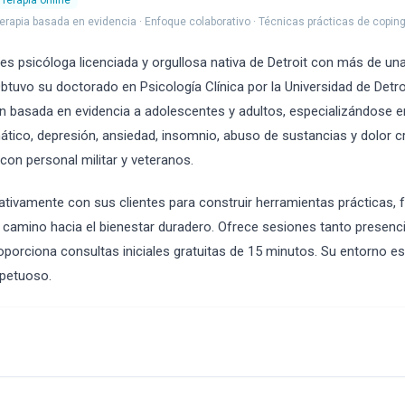
Terapia online
erapia basada en evidencia · Enfoque colaborativo · Técnicas prácticas de copin
es psicóloga licenciada y orgullosa nativa de Detroit con más de un
 Obtuvo su doctorado en Psicología Clínica por la Universidad de Detr
n basada en evidencia a adolescentes y adultos, especializándose e
tico, depresión, ansiedad, insomnio, abuso de sustancias y dolor cr
con personal militar y veteranos.
ativamente con sus clientes para construir herramientas prácticas, f
un camino hacia el bienestar duradero. Ofrece sesiones tanto presenc
porciona consultas iniciales gratuitas de 15 minutos. Su entorno e
spetuoso.