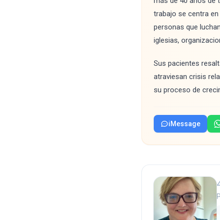
más de 40 años de tr
trabajo se centra en 
personas que luchan
iglesias, organizaci
Sus pacientes resalt
atraviesan crisis re
su proceso de creci
iMessage
P