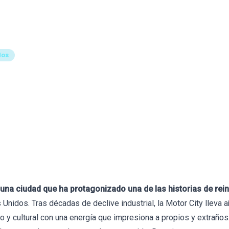
Formación
Libros
Tests
Herramientas
Blog
Bio
dos
ejores Psicólogos en Detr
an)
9 de junio de 2026
 una ciudad que ha protagonizado una de las historias de re
Unidos. Tras décadas de declive industrial, la Motor City lleva
co y cultural con una energía que impresiona a propios y extraño