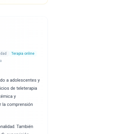
idad
Terapia online
va
ndo a adolescentes y
icios de teleterapia
témica y
er la comprensión
onalidad. También