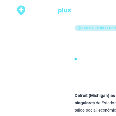
psicólogo
plus
Rankings
Detroit, Estados Uni
Los 12 m
(Michig
Actualizado hace 61 días · 
Detroit (Michigan) es
singulares
de Estados 
tejido social, económi