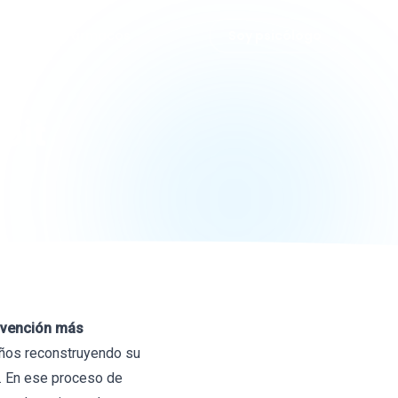
grafías
Fármacos
Soy psicólogo
oit
invención más
 años reconstruyendo su
s. En ese proceso de