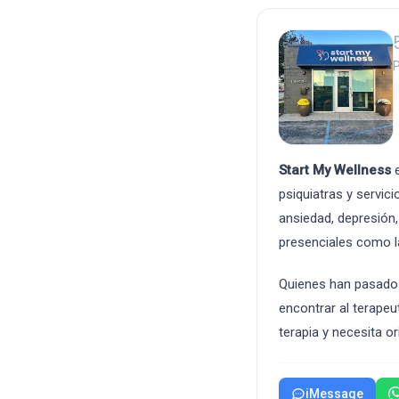
P
Start My Wellness
e
psiquiatras y servic
ansiedad, depresión, 
presenciales como la
Quienes han pasado p
encontrar al terape
terapia y necesita 
iMessage