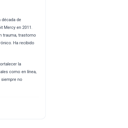
g
a década de
oit Mercy en 2011.
n trauma, trastorno
ónico. Ha recibido
ortalecer la
iales como en línea,
s siempre no