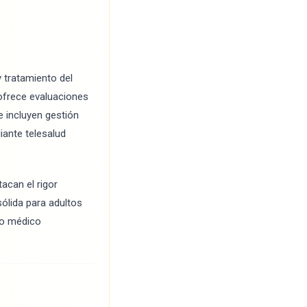
y tratamiento del
 ofrece evaluaciones
 incluyen gestión
ante telesalud
acan el rigor
sólida para adultos
to médico