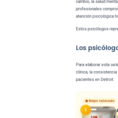
cambio, la salud menta
profesionales comprom
atención psicológica h
Estos psicólogos repre
Los psicólog
Para elaborar esta sel
clínica, la consistenci
pacientes en Detroit.
Mejor valorado
1
A