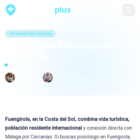
psicólogo
plus
Fuengirola, España
Los 7 mejores Psicólogos en
Fuengirola
Actualizado hace 16 días · 23 de julio de 2026
Escrito por
Revisado por
Raquel León
Francesc Abad
Fuengirola, en la Costa del Sol, combina vida turística,
población residente internacional
y conexión directa con
Málaga por Cercanías. Si buscas psicólogo en Fuengirola,