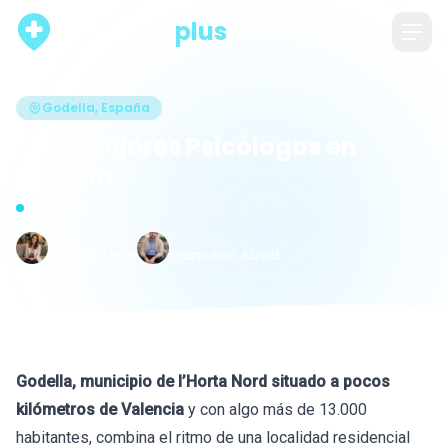
psicólogo
plus
Godella, España
Los 7 mejores Psicólogos en
Godella
Actualizado hace 14 días · 25 de julio de 2026
Escrito por
Revisado por
Raquel León
Francesc Abad
Godella, municipio de l’Horta Nord situado a pocos
kilómetros de Valencia
y con algo más de 13.000
habitantes, combina el ritmo de una localidad residencial