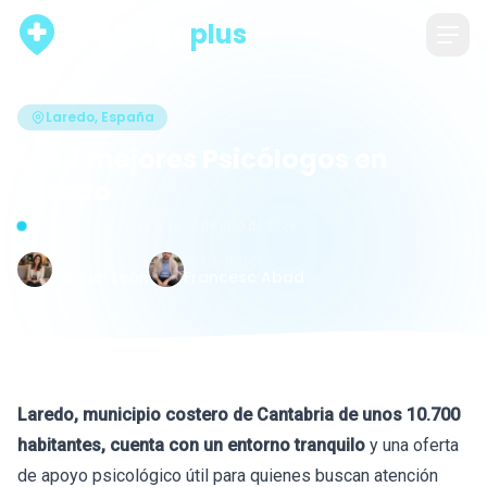
psicólogo
plus
Laredo, España
Los 7 mejores Psicólogos en
Laredo
Actualizado hace 31 días · 7 de julio de 2026
Escrito por
Revisado por
Raquel León
Francesc Abad
Laredo, municipio costero de Cantabria de unos 10.700
habitantes, cuenta con un entorno tranquilo
y una oferta
de apoyo psicológico útil para quienes buscan atención