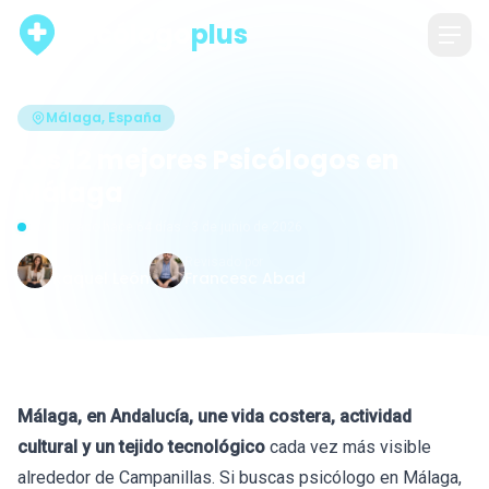
psicólogo
plus
Málaga, España
Los 12 mejores Psicólogos en
Málaga
Actualizado hace 64 días · 3 de junio de 2026
Escrito por
Revisado por
Raquel León
Francesc Abad
Málaga, en Andalucía, une vida costera, actividad
cultural y un tejido tecnológico
cada vez más visible
alrededor de Campanillas. Si buscas psicólogo en Málaga,