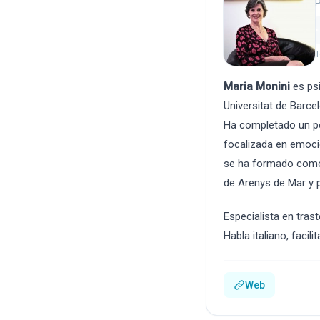
P
T
Maria Monini
es psi
Universitat de Barce
Ha completado un po
focalizada en emocio
se ha formado como p
de Arenys de Mar y 
Especialista en tras
Habla italiano, facil
Web