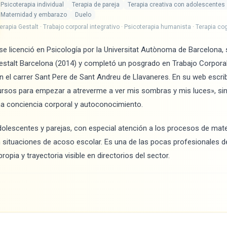
Psicoterapia individual
Terapia de pareja
Terapia creativa con adolescentes
Maternidad y embarazo
Duelo
erapia Gestalt · Trabajo corporal integrativo · Psicoterapia humanista · Terapia c
se licenció en Psicología por la Universitat Autònoma de Barcelona, 
estalt Barcelona (2014) y completó un posgrado en Trabajo Corporal 
n el carrer Sant Pere de Sant Andreu de Llavaneres. En su web escrib
rsos para empezar a atreverme a ver mis sombras y mis luces», sin
 conciencia corporal y autoconocimiento.
dolescentes y parejas, con especial atención a los procesos de mater
ituaciones de acoso escolar. Es una de las pocas profesionales d
ropia y trayectoria visible en directorios del sector.