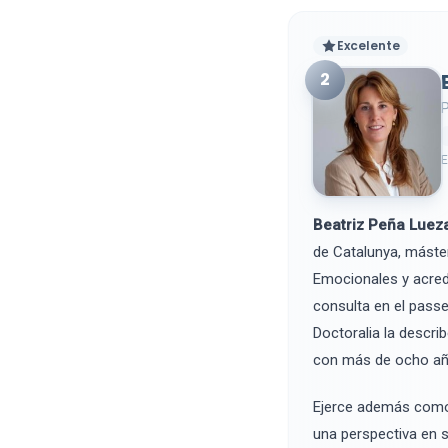
Excelente
2
P
E
Beatriz Peña Luez
de Catalunya, máster
Emocionales y acred
consulta en el pass
Doctoralia la descri
con más de ocho año
Ejerce además como 
una perspectiva en 