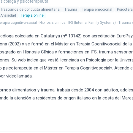
sicóloga y psicoterapeuta
Trastornos de conducta alimentaria
Trauma
Terapia emocional
Psicotera
Ansiedad
Terapia online
erapia cognitivo-social · Hipnosis clínica · IFS (Internal Family Systems) · Traum
cóloga colegiada en Catalunya (nº 13142) con acreditación EuroPsy. 
lona (2002) y se formó en el Máster en Terapia Cognitivosocial de l
sgrado en Hipnosis Clínica y formaciones en IFS, trauma sensoriom
nes. Su web indica que «está licenciada en Psicología por la Univer
sicoterapeuta en el Máster en Terapia Cognitivosocial». Atiende en 
por videollamada.
tornos alimentarios y trauma, trabaja desde 2004 con adultos, adole
itando la atención a residentes de origen italiano en la costa del Mar