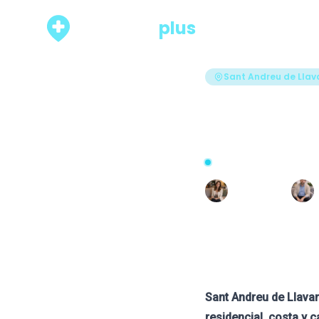
psicólogo
plus
Rankings
Sant Andreu de Llav
Los 6 me
de Llava
Actualizado hace 38 días ·
Escrito por
R
Raquel León
Sant Andreu de Llava
residencial, costa y c