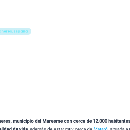
Formación
Libros
Tests
Herramientas
Blog
Bio
aneres, España
jores Psicólogos en San
neres
 30 de junio de 2026
evisado por
Francesc Abad
neres, municipio del Maresme con cerca de 12.000 habitante
alidad de vida
, además de estar muy cerca de
Mataró
, situada a