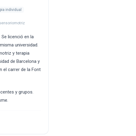
pia individual
a sensoriomotriz
Se licenció en la
a misma universidad.
otriz y terapia
sidad de Barcelona y
el carrer de la Font
scentes y grupos.
esme.