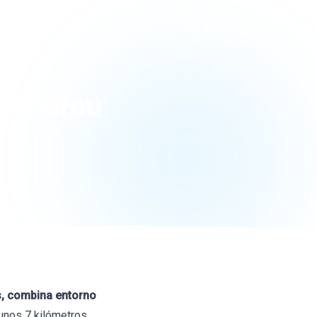
grafías
Fármacos
Soy psicólogo
t Andreu
s, combina entorno
 unos 7 kilómetros.