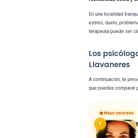
En una localidad tranq
estrés, duelo, problema
terapeuta puede ser cl
Los psicólo
Llavaneres
A continuación, te pre
que puedas comparar pe
Mejor valorado
1
P