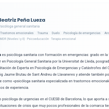
Beatriz Peña Lueza
sicóloga general sanitaria
Trastornos emocionales
Trauma
Duelo
Psicología de emergencias
An
MDR (Niveles I y II) · Psicoeducación · Terapia emocional
a
es psicóloga sanitaria con formación en emergencias: grado en la 
 en Psicología General Sanitaria por la Universitat de Lleida, posgr
itación de Experta en Psicología de Emergencias y Catástrofes del
eig Jaume Brutau de Sant Andreu de Llavaneres y atiende también po
be como «psicóloga sanitaria especializada en trastornos emocional
s de experiencia.
psicóloga de urgencias en el CUESB de Barcelona, lo que aporta a s
situaciones de crisis que muy pocos profesionales de la comarca tie