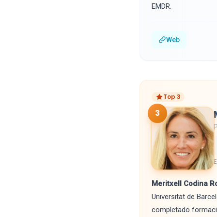
EMDR.
Web
Top 3
3
P
E
Meritxell Codina R
Universitat de Barcel
completado formació