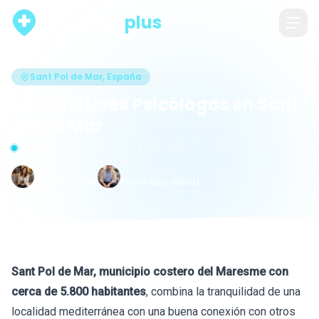
psicólogo
plus
Sant Pol de Mar, España
Los 7 mejores Psicólogos en Sant
Pol de Mar
Actualizado hace 29 días · 9 de julio de 2026
Escrito por
Revisado por
Raquel León
Francesc Abad
Sant Pol de Mar, municipio costero del Maresme con
cerca de 5.800 habitantes
, combina la tranquilidad de una
localidad mediterránea con una buena conexión con otros