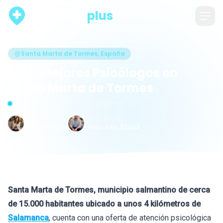
psicólogo
plus
Santa Marta de Tormes, España
Los 7 mejores Psicólogos en
Santa Marta de Tormes
Actualizado hace 46 días · 21 de junio de 2026
Escrito por
Revisado por
Raquel León
Francesc Abad
Santa Marta de Tormes, municipio salmantino de cerca
de 15.000 habitantes ubicado a unos 4 kilómetros de
Salamanca
, cuenta con una oferta de atención psicológica