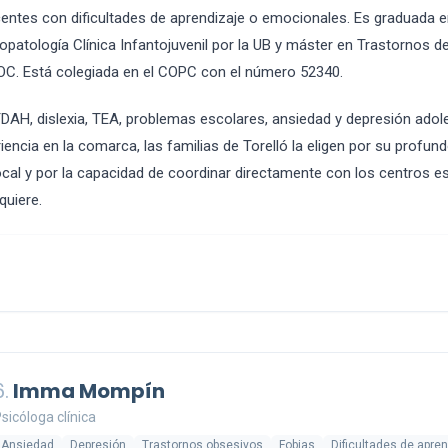
entes con dificultades de aprendizaje o emocionales. Es graduada en
patología Clínica Infantojuvenil por la UB y máster en Trastornos de
UOC. Está colegiada en el COPC con el número 52340.
TDAH, dislexia, TEA, problemas escolares, ansiedad y depresión ado
encia en la comarca, las familias de Torelló la eligen por su profu
ocal y por la capacidad de coordinar directamente con los centros 
quiere.
6.
Imma Mompín
sicóloga clínica
Ansiedad
Depresión
Trastornos obsesivos
Fobias
Dificultades de apre