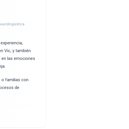
neurolingüística
experiencia,
en Vic, y también
do en las emociones
ja.
s o familias con
rocesos de