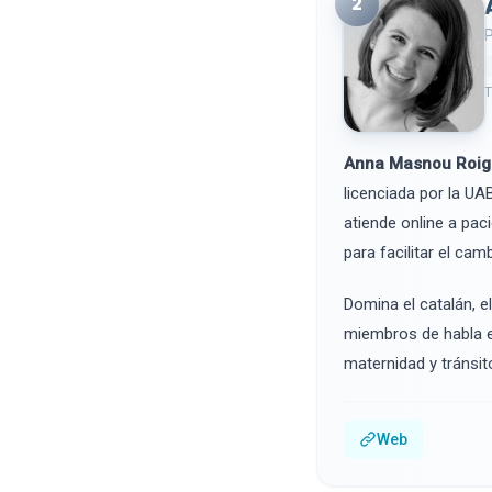
2
P
T
Anna Masnou Roig
licenciada por la UA
atiende online a pac
para facilitar el cam
Domina el catalán, el
miembros de habla e
maternidad y tránsito
Web