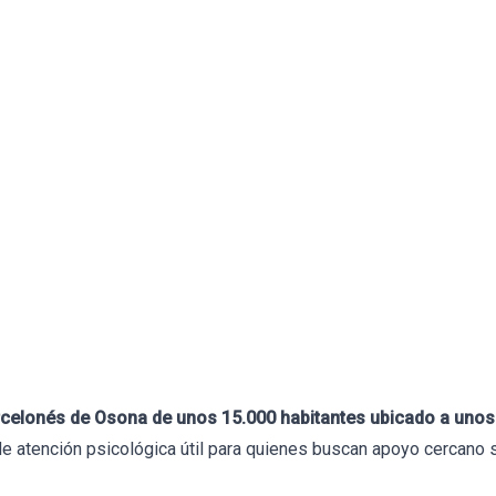
Formación
Libros
Tests
Herramientas
Blog
Bio
jores Psicólogos en Tore
0 de julio de 2026
evisado por
Francesc Abad
rcelonés de Osona de unos 15.000 habitantes ubicado a unos
de atención psicológica útil para quienes buscan apoyo cercano 