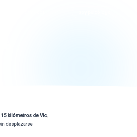
grafías
Fármacos
Soy psicólogo
lló
 15 kilómetros de Vic
,
sin desplazarse