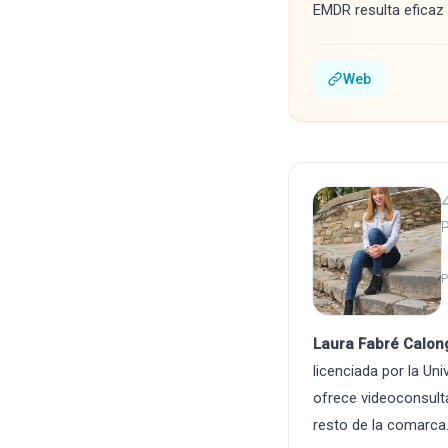
EMDR resulta eficaz
Web
P
P
Laura Fabré Calon
licenciada por la Un
ofrece videoconsulta
resto de la comarca