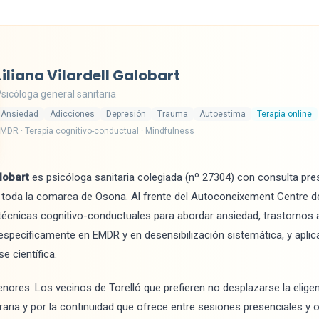
Liliana Vilardell Galobart
sicóloga general sanitaria
Ansiedad
Adicciones
Depresión
Trauma
Autoestima
Terapia online
MDR · Terapia cognitivo-conductual · Mindfulness
alobart
es psicóloga sanitaria colegiada (nº 27304) con consulta pres
a toda la comarca de Osona. Al frente del Autoconeixement Centre de
cnicas cognitivo-conductuales para abordar ansiedad, trastornos a
específicamente en EMDR y en desensibilización sistemática, y apli
e científica.
nores. Los vecinos de Torelló que prefieren no desplazarse la elige
horaria y por la continuidad que ofrece entre sesiones presenciales y 