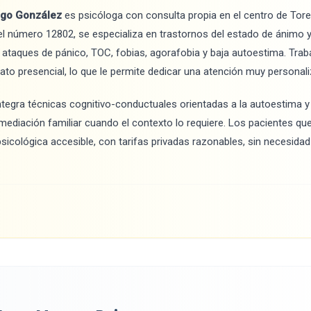
lgo González
es psicóloga con consulta propia en el centro de Torell
el número 12802, se especializa en trastornos del estado de ánimo 
 ataques de pánico, TOC, fobias, agorafobia y baja autoestima. Tra
to presencial, lo que le permite dedicar una atención muy personal
ntegra técnicas cognitivo-conductuales orientadas a la autoestima y
ediación familiar cuando el contexto lo requiere. Los pacientes que 
sicológica accesible, con tarifas privadas razonables, sin necesida