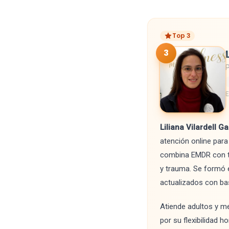
Top 3
3
P
E
Liliana Vilardell G
atención online par
combina EMDR con té
y trauma. Se formó 
actualizados con bas
Atiende adultos y me
por su flexibilidad 