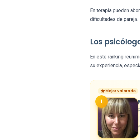
En terapia pueden abor
dificultades de pareja.
Los psicólog
En este ranking reuni
su experiencia, especi
Mejor valorado
1
P
P