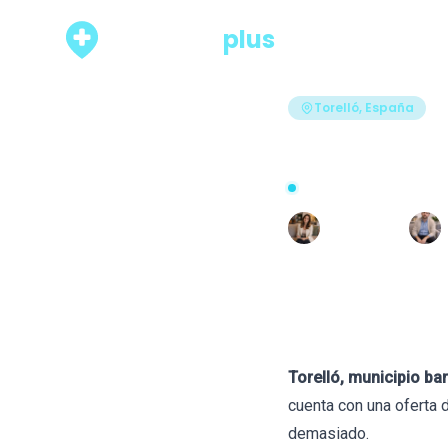
psicólogo
plus
Rankings
Torelló, España
Los 7 me
Actualizado hace 9 días · 3
Escrito por
R
Raquel León
Torelló, municipio ba
cuenta con una oferta 
demasiado.