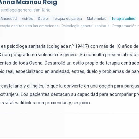
Anna Masnou Roig
sicóloga general sanitaria
Ansiedad
Estrés
Duelo
Terapia de pareja
Maternidad
Terapia online
erapia centrada en las emociones · Psicología general sanitaria · Programación 
es psicóloga sanitaria (colegiada nº 19417) con más de 10 años de 
B con posgrado en violencia de género. Su consulta presencial está 
ientes de toda Osona. Desarrolló un estilo propio de terapia centra
bio real, especializado en ansiedad, estrés, duelo y problemas de pare
 castellano y el inglés, lo que la convierte en una opción para pareja
xtranjera. Los pacientes destacan su capacidad para acompañar p
s vitales difíciles con proximidad y sin juicio.