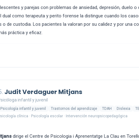
lescentes y parejas con problemas de ansiedad, depresión, duelo o d
fil dual como terapeuta y perito forense la distingue cuando los caso
s o de custodia. Los pacientes la valoran por su calidez y por una c
más práctica y eficaz.
5.
Judit Verdaguer Mitjans
sicóloga infantil y juvenil
Psicología infantil y juvenil
Trastornos del aprendizaje
TDAH
Dislexia
T
sicología clínica · Psicología escolar · Intervención neuropsicopedagógica
tjans
dirige el Centre de Psicologia i Aprenentatge La Clau en Torelló