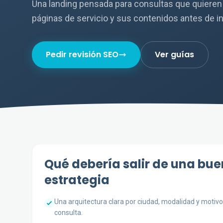
Una landing pensada para consultas que quieren 
páginas de servicio y sus contenidos antes de i
Pedir revisión SEO
Ver guías
Qué debería salir de una bu
estrategia
Una arquitectura clara por ciudad, modalidad y motivo
consulta.