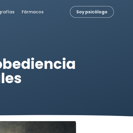
grafías
Fármacos
Soy psicólogo
obediencia
ales