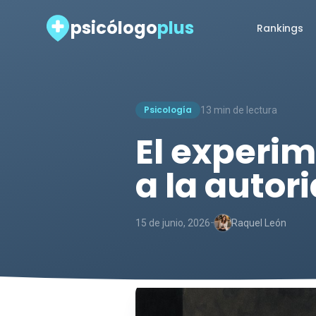
psicólogo
plus
Rankings
Psicología
13 min de lectura
El experi
a la autor
-
15 de junio, 2026
Raquel León