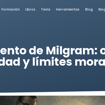
Formación
Libros
Tests
Herramientas
Blog
Bio
mento de Milgram: 
idad y límites mor