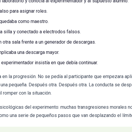
al laboratorio y conocía al experimentador y al supuesto alumno.
also para asignar roles.
e quedaba como maestro.
a silla y conectado a electrodos falsos.
n otra sala frente a un generador de descargas.
mplicaba una descarga mayor.
 experimentador insistía en que debía continuar.
a en la progresión. No se pedía al participante que empezara ap
una pequeña. Después otra. Después otra. La conducta se desp
l romper con la situación.
 psicológicas del experimento: muchas transgresiones morales 
como una serie de pequeños pasos que van desplazando el límit