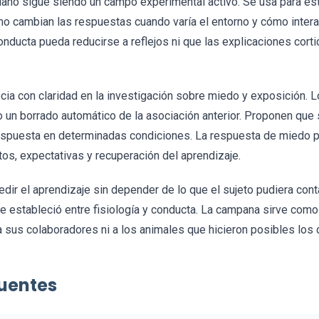
iano sigue siendo un campo experimental activo. Se usa para e
o cambian las respuestas cuando varía el entorno y cómo interac
onducta pueda reducirse a reflejos ni que las explicaciones cort
recia con claridad en la investigación sobre miedo y exposición.
 un borrado automático de la asociación anterior. Proponen que 
 respuesta en determinadas condiciones. La respuesta de miedo p
xtos, expectativas y recuperación del aprendizaje.
edir el aprendizaje sin depender de lo que el sujeto pudiera conta
ue estableció entre fisiología y conducta. La campana sirve com
, a sus colaboradores ni a los animales que hicieron posibles los 
uentes