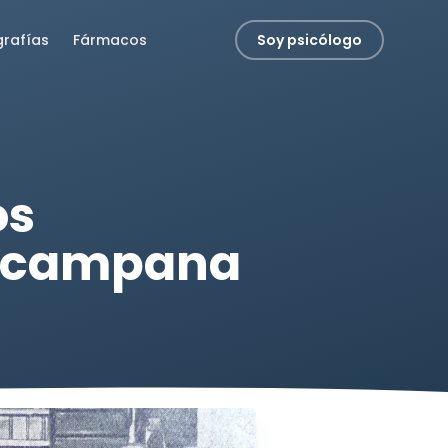
grafías
Fármacos
Soy psicólogo
os
la campana