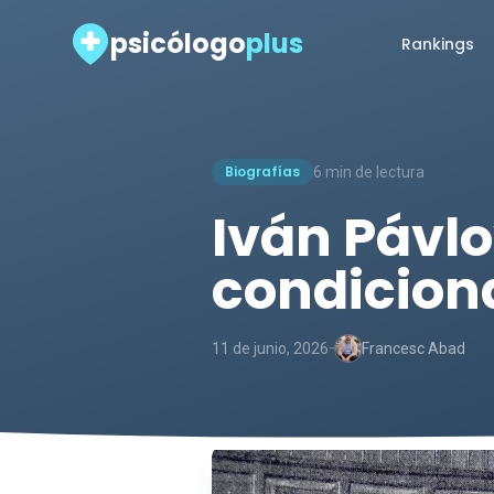
psicólogo
plus
Rankings
Biografías
6 min de lectura
Iván Pávlov
condiciona
-
11 de junio, 2026
Francesc Abad