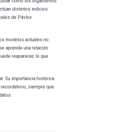
studiar cómo los organismos
túan distintos indicios.
icales de Pávlov
 Los modelos actuales no
se aprende una relación
uede reaparecer, lo que
r. Su importancia histórica
o recordatorio, siempre que
datos.