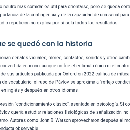
o neutro más comida" es útil para orientarse, pero se queda corta
portancia de la contingencia y de la capacidad de una señal para
 o repetición no explica por sí sola todos los resultados.
 se quedó con la historia
onan señales visuales, olores, contactos, sonidos y otros camb
onvertida en icono, aunque no fue el estímulo único ni el centr
ca de sus artículos publicada por Oxford en 2022 califica de míti
 de vocabulario: el ruso de Pávlov se aproxima a "reflejo condicio
 en inglés y después en otros idiomas.
xpresión "condicionamiento clásico", asentada en psicología. Sí c
ávlov quería estudiar relaciones fisiológicas de señalización, no 
smo. Autores como John B. Watson aprovecharon después el mo
onducta observable.