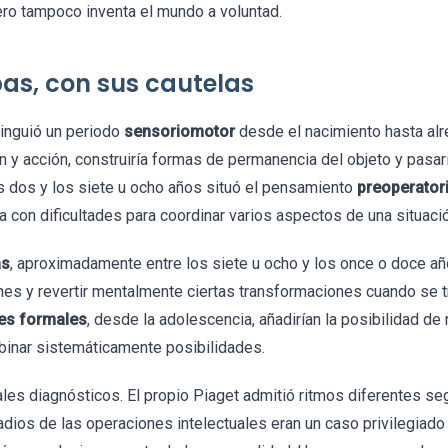
ero tampoco inventa el mundo a voluntad.
as, con sus cautelas
tinguió un periodo
sensoriomotor
desde el nacimiento hasta alr
 y acción, construiría formas de permanencia del objeto y pasaría
os dos y los siete u ocho años situó el pensamiento
preoperator
a con dificultades para coordinar varios aspectos de una situaci
as
, aproximadamente entre los siete u ocho y los once o doce añ
nes y revertir mentalmente ciertas transformaciones cuando se t
es formales
, desde la adolescencia, añadirían la posibilidad d
binar sistemáticamente posibilidades.
es diagnósticos. El propio Piaget admitió ritmos diferentes seg
dios de las operaciones intelectuales eran un caso privilegiado