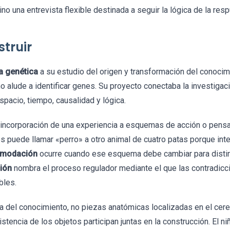
no una entrevista flexible destinada a seguir la lógica de la res
truir
a genética
a su estudio del origen y transformación del conocimi
no alude a identificar genes. Su proyecto conectaba la investigaci
spacio, tiempo, causalidad y lógica.
 incorporación de una experiencia a esquemas de acción o pensa
s puede llamar «perro» a otro animal de cuatro patas porque int
modación
ocurre cuando ese esquema debe cambiar para disting
ción
nombra el proceso regulador mediante el que las contradic
bles.
a del conocimiento, no piezas anatómicas localizadas en el cere
sistencia de los objetos participan juntas en la construcción. El n