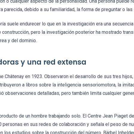
ión o cualquier aspecto de la personalidad. Una persona puede res
ra parecida, debido a su familiaridad, la forma de preguntar o 
oría suele endurecer lo que en la investigación era una secuencia 
 construcción, pero la investigación posterior ha mostrado tra
rea y del dominio.
doras y una red extensa
e Châtenay en 1923. Observaron el desarrollo de sus tres hijos,
ribuyeron a libros sobre la inteligencia sensoriomotora, la imitac
tió observaciones detalladas, pero también limita cualquier gene
 producto de un hombre trabajando solo. El Centre Jean Piaget d
50 personas en sus redes de colaboración y señala el peso de n
n los estudios sobre la construcción del número. Bärbel Inhelder