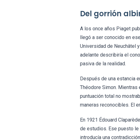
Del gorrión alb
A los once años Piaget publ
llegó a ser conocido en ese
Universidad de Neuchâtel y 
adelante describiría el co
pasiva de la realidad.
Después de una estancia en Z
Théodore Simon. Mientras es
puntuación total no mostra
maneras reconocibles. El er
En 1921 Édouard Claparède 
de estudios. Ese puesto le 
introducía una contradicció