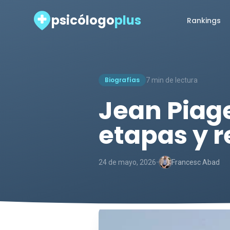
psicólogo
plus
Rankings
Biografías
7 min de lectura
Jean Piage
etapas y r
-
24 de mayo, 2026
Francesc Abad