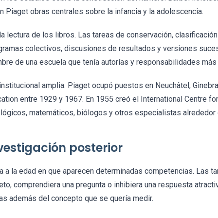
n Piaget obras centrales sobre la infancia y la adolescencia.
 lectura de los libros. Las tareas de conservación, clasificació
gramas colectivos, discusiones de resultados y versiones suces
re de una escuela que tenía autorías y responsabilidades más d
nstitucional amplia. Piaget ocupó puestos en Neuchâtel, Ginebra,
cation entre 1929 y 1967. En 1955 creó el International Centre f
 lógicos, matemáticos, biólogos y otros especialistas alrededo
vestigación posterior
cta a la edad en que aparecen determinadas competencias. Las ta
to, comprendiera una pregunta o inhibiera una respuesta atractiva
as además del concepto que se quería medir.