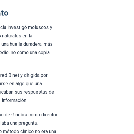
nto
ncia investigó moluscos y
 naturales en la
ó una huella duradera: más
medio, no como una copia
red Binet y dirigida por
arse en algo que una
ificaban sus respuestas de
e información.
au de Ginebra como director
ulaba una pregunta,
do método clínico no era una