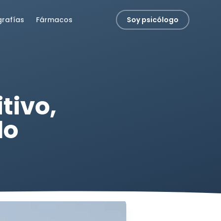
grafías
Fármacos
Soy psicólogo
tivo,
do