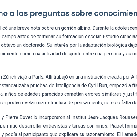
ino a las preguntas sobre conocimie
icó una breve nota sobre un gorrión albino. Durante la adolesce
 campo antes de terminar su formación escolar. Estudió ciencias
obtuvo un doctorado. Su interés por la adaptación biológica dej
nocimiento como una actividad de ajuste entre una persona y su 
úrich viajó a París. Allí trabajó en una institución creada por Alf
tandarizaba pruebas de inteligencia de Cyril Burt, empezó a fij
ba: niños de edades parecidas cometían errores similares y just
ror podía revelar una estructura de pensamiento, no solo falta d
y Pierre Bovet lo incorporaron al Institut Jean-Jacques Rousse
permitió desarrollar entrevistas y tareas con niños. Piaget form
n y pedía al participante que explicara su razonamiento. El llama