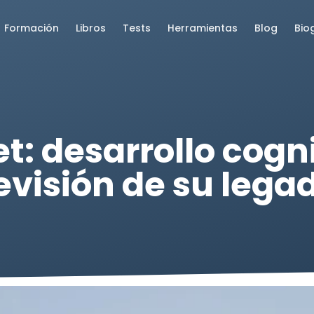
Formación
Libros
Tests
Herramientas
Blog
Bio
t: desarrollo cogni
evisión de su lega