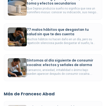
toma y efectos secundarios
Que Deprax produzca sueño no significa que sea un
somnífero inocuo: conocer su indicación, sus riesgos
y sus interacciones evita errores frecuentes.
77 malos hábitos que desgastan tu
salud sin que te des cuenta
Muchos hábitos no hacen daño en un día, pero su
repetición silenciosa puede desgastar el sueño, la
energía, el ánimo y la salud.
Síntomas al día siguiente de consumir
cocaína: efectos y señales de alarma
Cansancio, ansiedad, irritabilidad o ánimo bajo
pueden aparecer después de consumir cocaína.
Algunos síntomas son transitorios, pero otros
requieren atención médica urgente.
Más de Francesc Abad