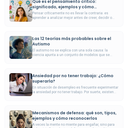
Qué es el pensamiento crítico:
significado, ejemplos y cómo
desarrollarlo
Pensar críticamente no es llevar la contraria: es
aprender a analizar mejor antes de creer, decidir o
actuar.
Las 12 teorías más probables sobre el
Autismo
El autismo no se explica con una sola causa: la
ciencia apunta a un conjunto de modelos que se
complementan, se discuten y evolucionan.
Ansiedad por no tener trabajo: ¿Cómo
superarla?
En situación de desempleo es frecuente experimentar
la ansiedad por no tener trabajo. Por suerte, existen
herramientas para llevar mejor esta situación
complicada.
Mecanismos de defensa: qué son, tipos,
ejemplos y cómo reconocerlos
A veces la mente no miente para engañar, sino para