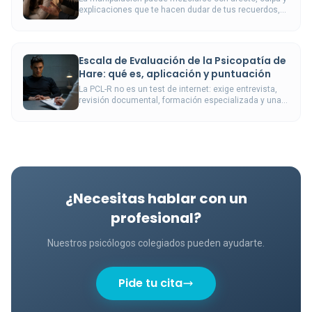
explicaciones que te hacen dudar de tus recuerdos,
necesidades y límites.
Escala de Evaluación de la Psicopatía de
Hare: qué es, aplicación y puntuación
La PCL-R no es un test de internet: exige entrevista,
revisión documental, formación especializada y una
interpretación forense especialmente prudente.
¿Necesitas hablar con un
profesional?
Nuestros psicólogos colegiados pueden ayudarte.
Pide tu cita