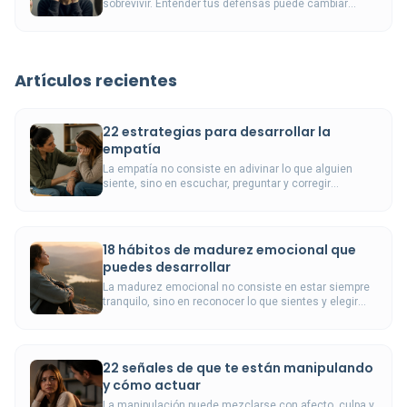
sobrevivir. Entender tus defensas puede cambiar
cómo te relacionas contigo mismo.
Artículos recientes
22 estrategias para desarrollar la
empatía
La empatía no consiste en adivinar lo que alguien
siente, sino en escuchar, preguntar y corregir
nuestras interpretaciones antes de responder.
18 hábitos de madurez emocional que
puedes desarrollar
La madurez emocional no consiste en estar siempre
tranquilo, sino en reconocer lo que sientes y elegir
cómo responder sin dañarte ni dañar.
22 señales de que te están manipulando
y cómo actuar
La manipulación puede mezclarse con afecto, culpa y