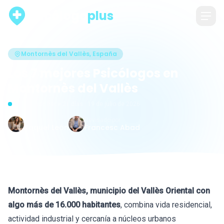
psicólogo
plus
Montornès del Vallès, España
Los 7 mejores Psicólogos en
Montornès del Vallès
Actualizado hace 21 días · 19 de julio de 2026
Escrito por
Revisado por
Raquel León
Francesc Abad
Montornès del Vallès, municipio del Vallès Oriental con
algo más de 16.000 habitantes
, combina vida residencial,
actividad industrial y cercanía a núcleos urbanos