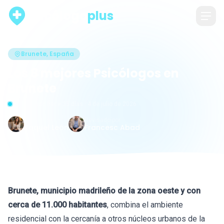
psicólogo
plus
Brunete, España
Los 8 mejores Psicólogos en
Brunete
Actualizado hace 35 días · 4 de julio de 2026
Escrito por
Revisado por
Raquel León
Francesc Abad
Brunete, municipio madrileño de la zona oeste y con
cerca de 11.000 habitantes
, combina el ambiente
residencial con la cercanía a otros núcleos urbanos de la