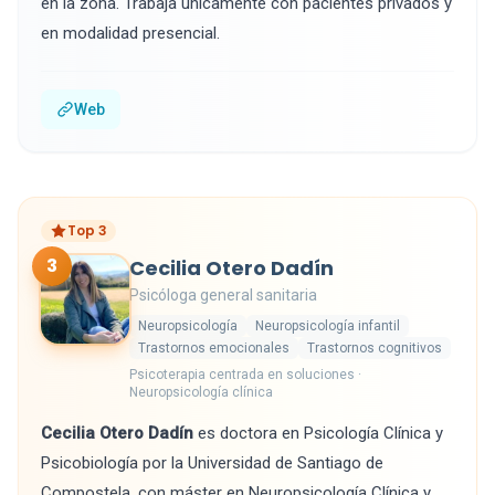
en la zona. Trabaja únicamente con pacientes privados y
en modalidad presencial.
Web
Top 3
3
Cecilia Otero Dadín
Psicóloga general sanitaria
Neuropsicología
Neuropsicología infantil
Trastornos emocionales
Trastornos cognitivos
Psicoterapia centrada en soluciones ·
Neuropsicología clínica
Cecilia Otero Dadín
es doctora en Psicología Clínica y
Psicobiología por la Universidad de Santiago de
Compostela, con máster en Neuropsicología Clínica y