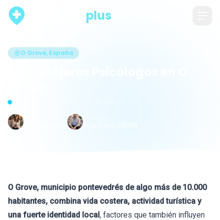
psicólogo
plus
O Grove, España
Los 6 mejores Psicólogos en O
Grove
Actualizado hace 53 días · 15 de junio de 2026
Escrito por
Revisado por
Raquel León
Francesc Abad
O Grove, municipio pontevedrés de algo más de 10.000
habitantes, combina vida costera, actividad turística y
una fuerte identidad local
, factores que también influyen