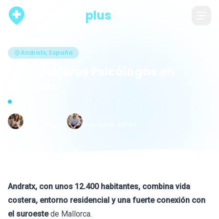
psicólogo
plus
Andratx, España
Los 7 mejores Psicólogos en
Andratx
Actualizado hace 26 días · 12 de julio de 2026
Escrito por
Revisado por
Raquel León
Francesc Abad
Andratx, con unos 12.400 habitantes, combina vida
costera, entorno residencial y una fuerte conexión con
el suroeste
de Mallorca.