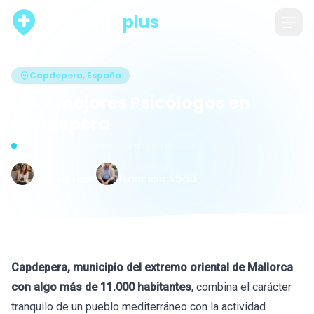
psicólogo
plus
Capdepera, España
Los 7 mejores Psicólogos en
Capdepera
Actualizado hace 16 días · 22 de julio de 2026
Escrito por
Revisado por
Raquel León
Francesc Abad
Capdepera, municipio del extremo oriental de Mallorca
con algo más de 11.000 habitantes
, combina el carácter
tranquilo de un pueblo mediterráneo con la actividad