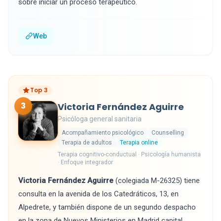
sobre iniciar un proceso terapéutico.
Web
Top 3
3
Victoria Fernández Aguirre
Psicóloga general sanitaria
Acompañamiento psicológico
Counselling
Terapia de adultos
Terapia online
Terapia cognitivo-conductual · Psicología humanista
· Enfoque integrador
Victoria Fernández Aguirre
(colegiada M-26325) tiene
consulta en la avenida de los Catedráticos, 13, en
Alpedrete, y también dispone de un segundo despacho
en la zona de Nuevos Ministerios en Madrid capital.