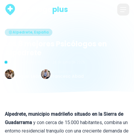
psicólogo
plus
Alpedrete, España
Los 8 mejores Psicólogos en
Alpedrete
Actualizado hace 43 días · 26 de junio de 2026
Escrito por
Revisado por
Raquel León
Francesc Abad
Alpedrete, municipio madrileño situado en la Sierra de
Guadarrama
y con cerca de 15.000 habitantes, combina un
entorno residencial tranquilo con una creciente demanda de