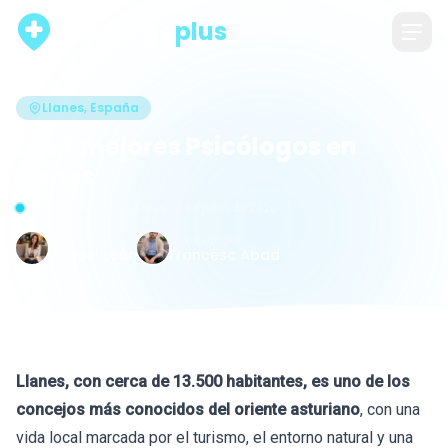
psicólogo
plus
Llanes, España
Los 7 mejores Psicólogos en
Llanes
Actualizado hace 64 días · 4 de junio de 2026
Escrito por
Revisado por
Raquel León
Francesc Abad
Llanes, con cerca de 13.500 habitantes, es uno de los
concejos más conocidos del oriente asturiano
, con una
vida local marcada por el turismo, el entorno natural y una