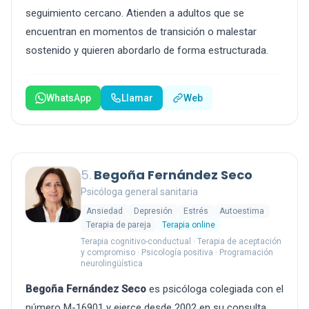
seguimiento cercano. Atienden a adultos que se
encuentran en momentos de transición o malestar
sostenido y quieren abordarlo de forma estructurada.
WhatsApp
Llamar
Web
5.
Begoña Fernández Seco
Psicóloga general sanitaria
Ansiedad
Depresión
Estrés
Autoestima
Terapia de pareja
Terapia online
Terapia cognitivo-conductual · Terapia de aceptación
y compromiso · Psicología positiva · Programación
neurolingüística
Begoña Fernández Seco
es psicóloga colegiada con el
número M-16901 y ejerce desde 2002 en su consulta