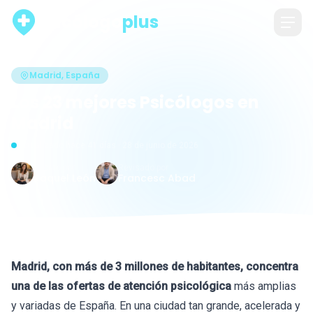
psicólogo
plus
Madrid, España
Los 23 mejores Psicólogos en
Madrid
Actualizado hace 41 días · 28 de junio de 2026
Escrito por
Revisado por
Raquel León
Francesc Abad
Madrid, con más de 3 millones de habitantes, concentra
una de las ofertas de atención psicológica
más amplias
y variadas de España. En una ciudad tan grande, acelerada y