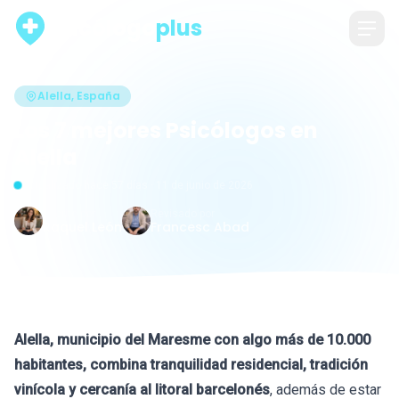
psicólogo
plus
Alella, España
Los 7 mejores Psicólogos en
Alella
Actualizado hace 57 días · 11 de junio de 2026
Escrito por
Revisado por
Raquel León
Francesc Abad
Alella, municipio del Maresme con algo más de 10.000
habitantes, combina tranquilidad residencial, tradición
vinícola y cercanía al litoral barcelonés
, además de estar