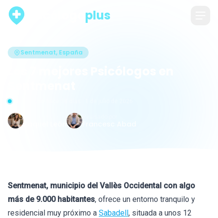
psicólogo
plus
Sentmenat, España
Los 7 mejores Psicólogos en
Sentmenat
Actualizado hace 38 días · 1 de julio de 2026
Escrito por
Revisado por
Raquel León
Francesc Abad
Sentmenat, municipio del Vallès Occidental con algo
más de 9.000 habitantes
, ofrece un entorno tranquilo y
residencial muy próximo a
Sabadell
, situada a unos 12