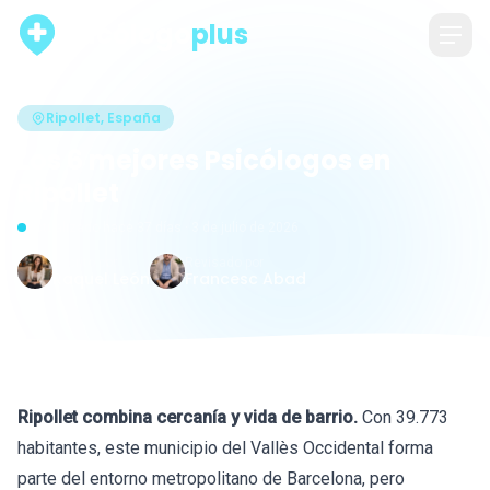
psicólogo
plus
Ripollet, España
Los 6 mejores Psicólogos en
Ripollet
Actualizado hace 37 días · 3 de julio de 2026
Escrito por
Revisado por
Raquel León
Francesc Abad
Ripollet combina cercanía y vida de barrio.
Con 39.773
habitantes, este municipio del Vallès Occidental forma
parte del entorno metropolitano de Barcelona, pero