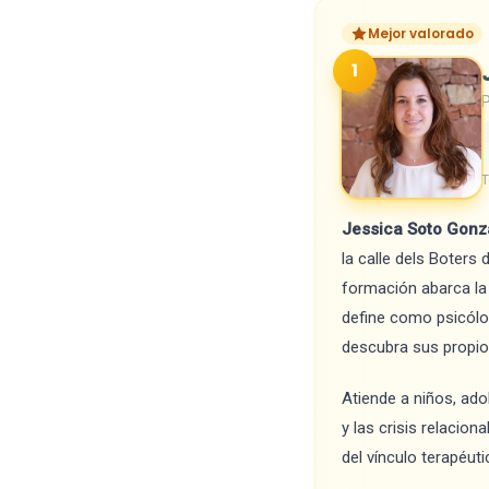
Mejor valorado
1
P
T
Jessica Soto Gonz
la calle dels Boters
formación abarca la 
define como psicólo
descubra sus propios
Atiende a niños, ado
y las crisis relacio
del vínculo terapéuti