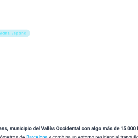
Formación
Libros
Tests
Herramientas
Blog
Bio
amans, España
jores Psicólogos en Pala
mans
15 de julio de 2026
evisado por
Francesc Abad
ans, municipio del Vallès Occidental con algo más de 15.000 
ilómetros de
Barcelona
y combina un entorno residencial tranquil