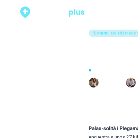
psicólogo
plus
Rankings
Palau-solità i Pleg
Los 7 me
i Plega
Actualizado hace 23 días · 
Escrito por
R
Raquel León
Palau-solità i Plegam
encuentra a unos 27 k