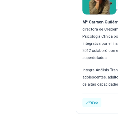
P
Mª Carmen Gutiér
directora de Creixem
Psicología Clínica 
Integrativa por el I
2012 colaboró con el
superdotados.
Integra Análisis Tran
adolescentes, adulto
de altas capacidades 
Web