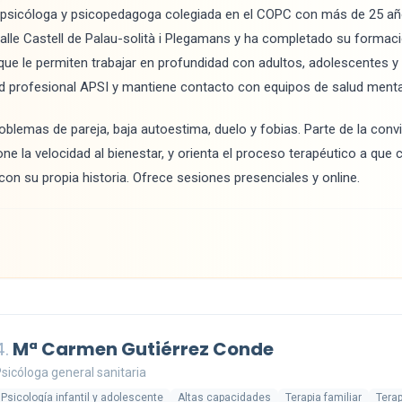
psicóloga y psicopedagoga colegiada en el COPC con más de 25 añ
a calle Castell de Palau-solità i Plegamans y ha completado su formac
 que le permiten trabajar en profundidad con adultos, adolescentes 
ed profesional APSI y mantiene contacto con equipos de salud menta
oblemas de pareja, baja autoestima, duelo y fobias. Parte de la conv
one la velocidad al bienestar, y orienta el proceso terapéutico a qu
con su propia historia. Ofrece sesiones presenciales y online.
4.
Mª Carmen Gutiérrez Conde
sicóloga general sanitaria
Psicología infantil y adolescente
Altas capacidades
Terapia familiar
Terap