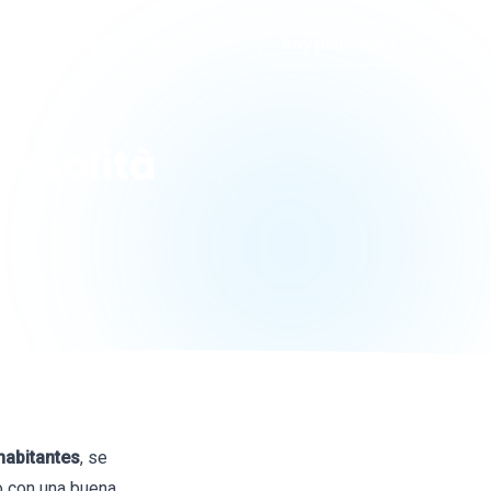
grafías
Fármacos
Soy psicólogo
u-solità
habitantes
, se
o con una buena