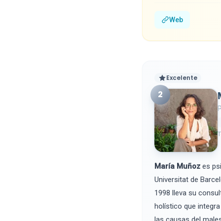
Web
Excelente
2
P
T
María Muñoz
es psi
Universitat de Barce
1998 lleva su consul
holístico que integr
las causas del males