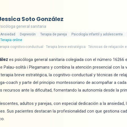
Jessica Soto González
sicóloga general sanitaria
Ansiedad
Depresión
Terapia de pareja
Psicología infantil y adolescente
Terapia online
erapia cognitivo-conductual · Terapia breve estratégica · Técnicas de relajación e
ález
es psicóloga general sanitaria colegiada con el número 16266 e
 de Palau-solità i Plegamans y combina la atención presencial con la 
terapia breve estratégica, la cognitivo-conductual y técnicas de rela
ga-coach y parte del principio montessoriano de acompañar a cada
 recursos ante la dificultad, fomentando la autonomía desde la pri
lescentes, adultos y parejas, con especial dedicación a la ansiedad, l
nales. Sus pacientes destacan la profesionalidad con que gestiona cad
co.