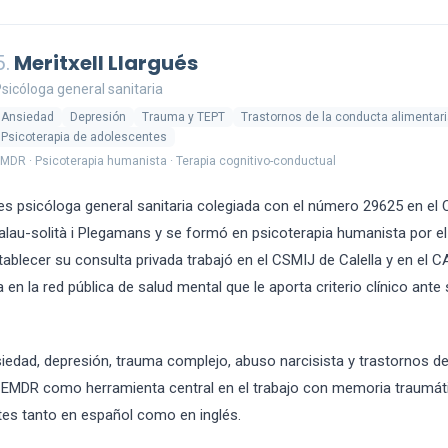
5.
Meritxell Llargués
sicóloga general sanitaria
Ansiedad
Depresión
Trauma y TEPT
Trastornos de la conducta alimentar
Psicoterapia de adolescentes
MDR · Psicoterapia humanista · Terapia cognitivo-conductual
s psicóloga general sanitaria colegiada con el número 29625 en el 
alau-solità i Plegamans y se formó en psicoterapia humanista por el 
ablecer su consulta privada trabajó en el CSMIJ de Calella y en el 
a en la red pública de salud mental que le aporta criterio clínico ante
iedad, depresión, trauma complejo, abuso narcisista y trastornos d
el EMDR como herramienta central en el trabajo con memoria traumáti
tes tanto en español como en inglés.