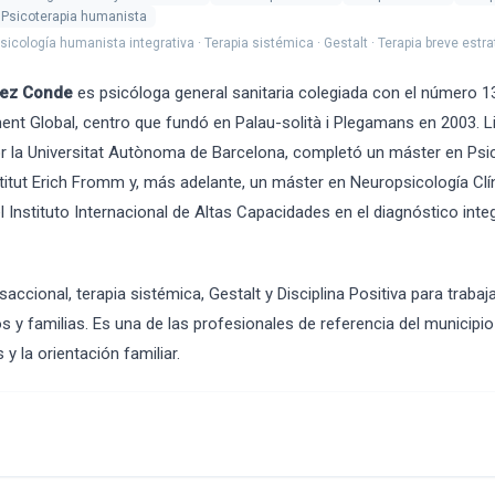
Psicoterapia humanista
sicología humanista integrativa · Terapia sistémica · Gestalt · Terapia breve estr
rez Conde
es psicóloga general sanitaria colegiada con el número 1
ent Global, centro que fundó en Palau-solità i Plegamans en 2003. L
por la Universitat Autònoma de Barcelona, completó un máster en Ps
nstitut Erich Fromm y, más adelante, un máster en Neuropsicología Clí
 Instituto Internacional de Altas Capacidades en el diagnóstico inte
saccional, terapia sistémica, Gestalt y Disciplina Positiva para trabaj
s y familias. Es una de las profesionales de referencia del municipio
y la orientación familiar.