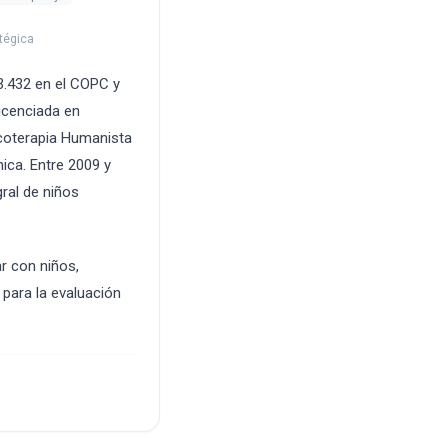
atégica
3.432 en el COPC y
icenciada en
icoterapia Humanista
nica. Entre 2009 y
gral de niños
ar con niños,
 para la evaluación