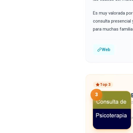
Es muy valorada por
consulta presencial y
para muchas familia
Web
Top 3
3
P
P