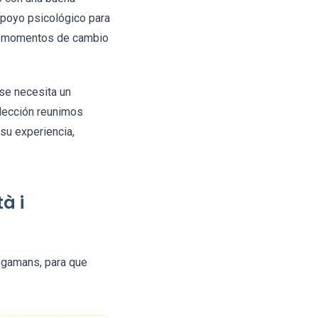
apoyo psicológico para
a o momentos de cambio
se necesita un
elección reunimos
su experiencia,
à i
egamans, para que