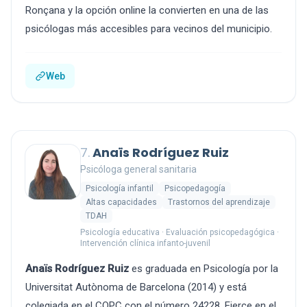
Ronçana y la opción online la convierten en una de las
psicólogas más accesibles para vecinos del municipio.
Web
7.
Anaïs Rodríguez Ruiz
Psicóloga general sanitaria
Psicología infantil
Psicopedagogía
Altas capacidades
Trastornos del aprendizaje
TDAH
Psicología educativa · Evaluación psicopedagógica ·
Intervención clínica infanto-juvenil
Anaïs Rodríguez Ruiz
es graduada en Psicología por la
Universitat Autònoma de Barcelona (2014) y está
colegiada en el COPC con el número 24228. Ejerce en el