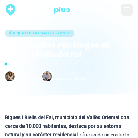
psicólogo
plus
Bigues i Riells del Fai, España
Los 7 mejores Psicólogos en
Bigues i Riells del Fai
Actualizado hace 5 días · 1 de agosto de 2026
Escrito por
Revisado por
Raquel León
Francesc Abad
Bigues i Riells del Fai, municipio del Vallès Oriental con
cerca de 10.000 habitantes, destaca por su entorno
natural y su carácter residencial
, ofreciendo un contexto