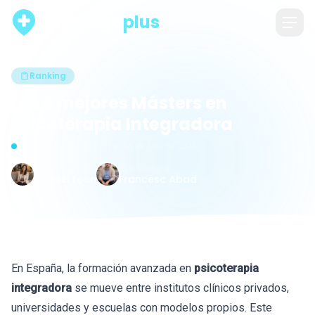
psicólogo
plus
Ranking
Los 6 mejores Másters en
Psicoterapia Integradora
Actualizado hace 11 días · 26 de julio de 2026
Escrito por
Revisado por
Raquel León
Francesc Abad
En España, la formación avanzada en
psicoterapia
integradora
se mueve entre institutos clínicos privados,
universidades y escuelas con modelos propios. Este