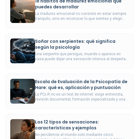
18 hábitos de madurez emocional que
puedes desarrollar
La madurez emocional no consiste en estar siempre
tranquilo, sino en reconocer lo que sientes y elegir
cómo responder sin dañarte ni dañar.
Soñar con serpientes: qué significa
según la psicología
Una serpiente que persigue, muerde o aparece en
casa puede dejar una sensación intensa al despertar,
pero su significado depende de tu experiencia.
Escala de Evaluación de la Psicopatía de
Hare: qué es, aplicación y puntuación
La PCL-R no es un test de internet: exige entrevista,
revisión documental, formación especializada y una
interpretación forense especialmente prudente.
Los 12 tipos de sensaciones:
características y ejemplos
No percibimos el mundo solo mediante cinco