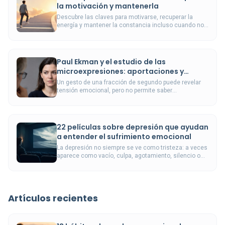
la motivación y mantenerla
Descubre las claves para motivarse, recuperar la
energía y mantener la constancia incluso cuando no
tienes ganas.
Paul Ekman y el estudio de las
microexpresiones: aportaciones y
límites
Un gesto de una fracción de segundo puede revelar
tensión emocional, pero no permite saber
automáticamente si alguien está mintiendo.
22 películas sobre depresión que ayudan
a entender el sufrimiento emocional
La depresión no siempre se ve como tristeza: a veces
aparece como vacío, culpa, agotamiento, silencio o
desconexión.
Artículos recientes