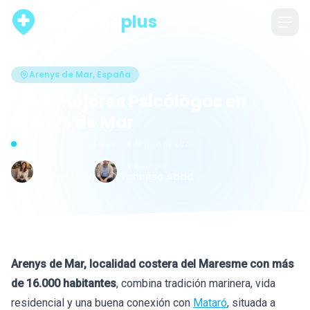
psicólogo
plus
Arenys de Mar, España
Los 7 mejores Psicólogos en
Arenys de Mar
Actualizado hace 14 días · 24 de julio de 2026
Escrito por
Revisado por
Raquel León
Francesc Abad
Arenys de Mar, localidad costera del Maresme con más
de 16.000 habitantes
, combina tradición marinera, vida
residencial y una buena conexión con
Mataró
, situada a