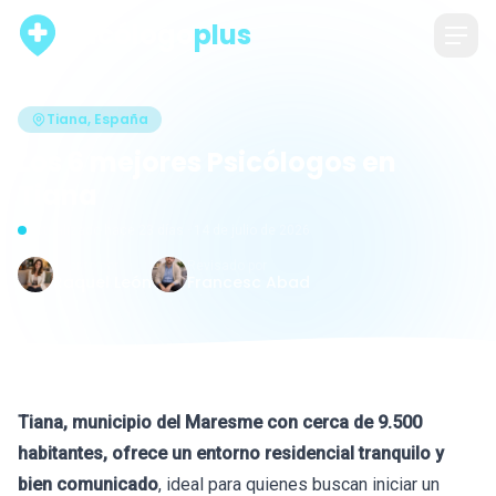
psicólogo
plus
Tiana, España
Los 6 mejores Psicólogos en
Tiana
Actualizado hace 23 días · 14 de julio de 2026
Escrito por
Revisado por
Raquel León
Francesc Abad
Tiana, municipio del Maresme con cerca de 9.500
habitantes, ofrece un entorno residencial tranquilo y
bien comunicado
, ideal para quienes buscan iniciar un