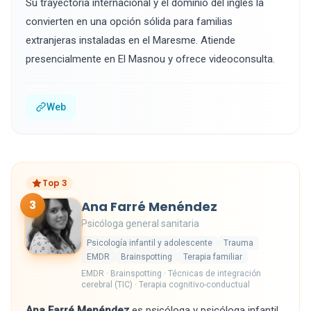
Su trayectoria internacional y el dominio del inglés la
convierten en una opción sólida para familias
extranjeras instaladas en el Maresme. Atiende
presencialmente en El Masnou y ofrece videoconsulta.
Web
Top 3
3
Ana Farré Menéndez
Psicóloga general sanitaria
Psicología infantil y adolescente
Trauma
EMDR
Brainspotting
Terapia familiar
EMDR · Brainspotting · Técnicas de integración
cerebral (TIC) · Terapia cognitivo-conductual
Ana Farré Menéndez
es psicóloga y psicóloga infantil