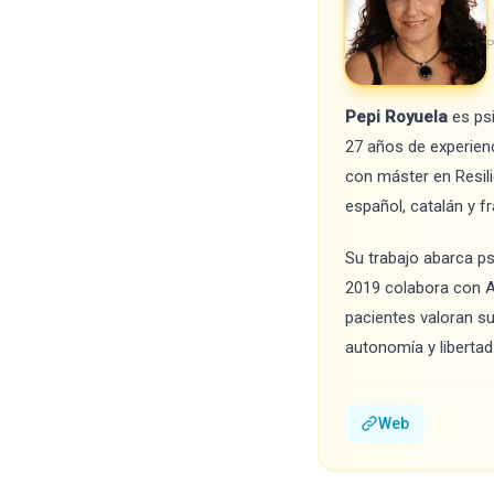
P
Pepi Royuela
es psi
27 años de experienci
con máster en Resil
español, catalán y f
Su trabajo abarca ps
2019 colabora con A
pacientes valoran su
autonomía y libertad 
Web