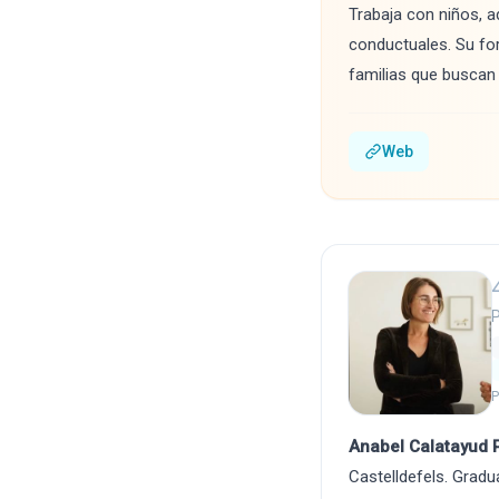
Trabaja con niños, 
conductuales. Su for
familias que buscan
Web
P
P
Anabel Calatayud 
Castelldefels. Gradu