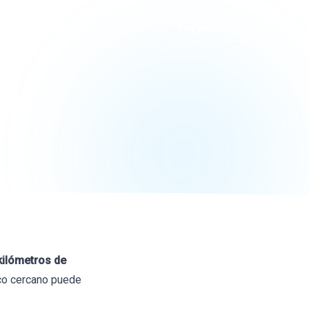
grafías
Fármacos
Soy psicólogo
ues
kilómetros de
ico cercano puede