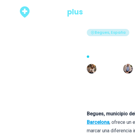
psicólogo
plus
Rankings
Begues, España
Los 7 me
Actualizado hace 66 días · 
Escrito por
R
Raquel León
Begues, municipio del
Barcelona
, ofrece un 
marcar una diferencia 