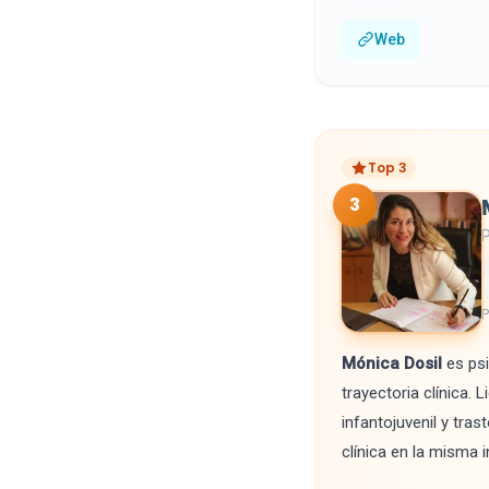
Web
Top 3
3
P
P
Mónica Dosil
es psi
trayectoria clínica. 
infantojuvenil y tra
clínica en la misma i