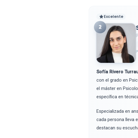
Excelente
2
P
P
Sofía Rivero Turra
con el grado en Psic
el máster en Psicol
específica en técnic
Especializada en ans
cada persona lleva e
destacan su escucha 