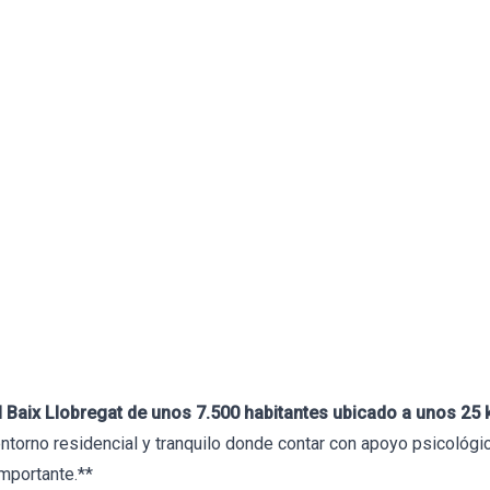
Formación
Libros
Tests
Herramientas
Blog
Bio
jores Psicólogos en Beg
2 de junio de 2026
evisado por
Francesc Abad
 Baix Llobregat de unos 7.500 habitantes ubicado a unos 25 
entorno residencial y tranquilo donde contar con apoyo psicológ
importante.**