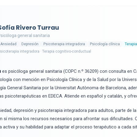
Sofía Rivero Turrau
sicóloga general sanitaria
Ansiedad
Depresión
Psicoterapia integradora
Psicología clínica
Terapia
sicoterapia integradora · Terapia cognitivo-conductual
u
es psicóloga general sanitaria (COPC n.º 36209) con consulta en Ca
ología con mención en Psicología Clínica y de la Salud por la Univers
ogía General Sanitaria por la Universitat Autònoma de Barcelona, a
as psicoterapéuticas en EDECA. Atiende en español y catalán, y ofre
iedad, depresión y psicoterapia integradora para adultos, parte de l
n sí misma los recursos necesarios para afrontar sus dificultades. 
activa y su habilidad para adaptar el proceso terapéutico a cada si