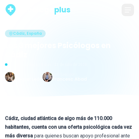
psicólogo
plus
Cádiz, España
Los 3 mejores Psicólogos en
Cádiz
Actualizado hace 16 días · 21 de julio de 2026
Escrito por
Revisado por
Raquel León
Francesc Abad
Cádiz, ciudad atlántica de algo más de 110.000
habitantes, cuenta con una oferta psicológica cada vez
más diversa
para quienes buscan apoyo profesional ante