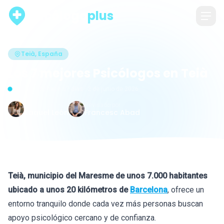
psicólogo
plus
Teià, España
Los 7 mejores Psicólogos en Teià
Actualizado hace 67 días · 2 de junio de 2026
Escrito por
Revisado por
Raquel León
Francesc Abad
Teià, municipio del Maresme de unos 7.000 habitantes
ubicado a unos 20 kilómetros de
Barcelona
, ofrece un
entorno tranquilo donde cada vez más personas buscan
apoyo psicológico cercano y de confianza.